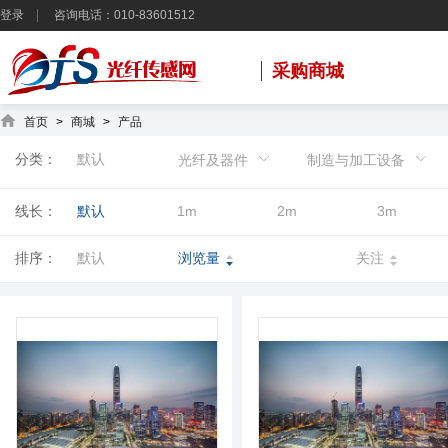
登录
咨询电话：010-83601512
采购商城
首页
>
商城
>
产品
分类：
默认
光纤及器件
制造与加工设备
线长：
默认
1m
2m
3m
排序：
默认
浏览量
关注