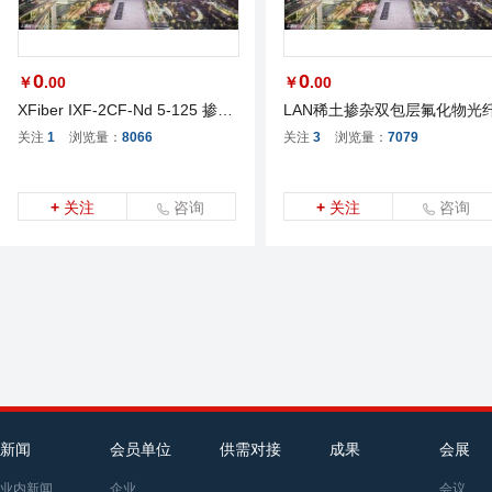
0
0
￥
.00
￥
.00
XFiber IXF-2CF-Nd 5-125 掺钕增益光纤
LAN稀土掺杂双包层氟化物光
关注
1
浏览量：
8066
关注
3
浏览量：
7079
+
关注
咨询
+
关注
咨询
新闻
会员单位
供需对接
成果
会展
业内新闻
企业
会议