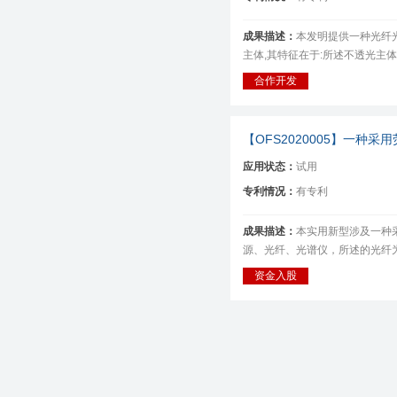
成果描述：
本发明提供一种光纤
主体,其特征在于:所述不透光主体
合作开发
【OFS2020
005
】一种采用
应用状态：
试用
专利情况：
有专利
成果描述：
本实用新型涉及一种
源、光纤、光谱仪，所述的光纤为
资金入股