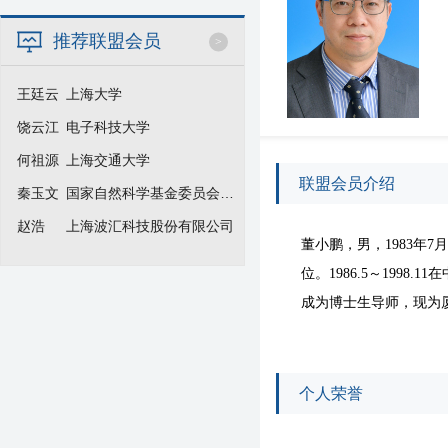
推荐联盟会员
>
王廷云
上海大学
饶云江
电子科技大学
何祖源
上海交通大学
联盟会员介绍
秦玉文
国家自然科学基金委员会信息学部
赵浩
上海波汇科技股份有限公司
董小鹏
，男，
1983
年
7
月
位。
1986.5
～
1998.11
在
成为博士生导师，现为
个人荣誉