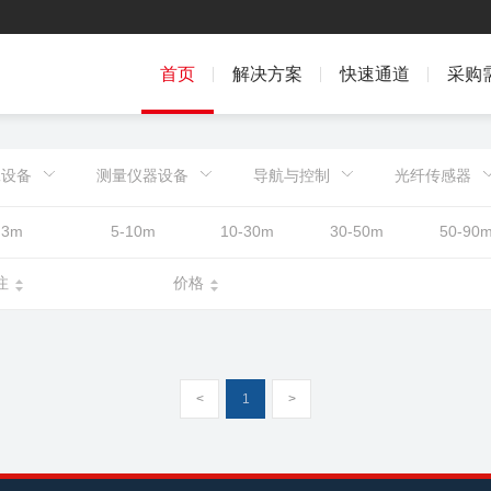
首页
解决方案
快速通道
采购
工设备
测量仪器设备
导航与控制
光纤传感器
3m
5-10m
10-30m
30-50m
50-90
注
价格
<
1
>