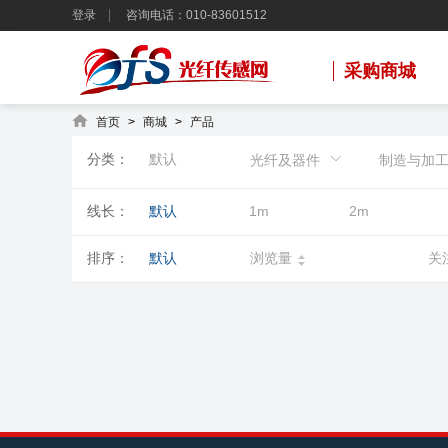
登录
咨询电话：010-83601512
采购商城
首页
>
商城
>
产品
分类：
默认
光纤及器件
制造与加
线长：
默认
1m
2m
排序：
默认
浏览量
关